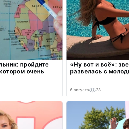
льник: пройдите
«Ну вот и всё»: з
 котором очень
развелась с моло
6 августа
23