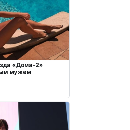
везда «Дома-2»
дым мужем