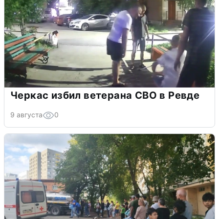
Черкас избил ветерана СВО в Ревде
9 августа
0