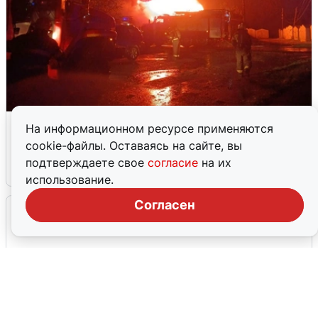
В Омске после грозы вспыхнули
На информационном ресурсе применяются
дома: видео последствий
cookie-файлы. Оставаясь на сайте, вы
подтверждаете свое
согласие
на их
2 августа
0
использование.
Согласен
Очевидцы сообщили о черном дыме в
Новосемейкино
2 августа
0