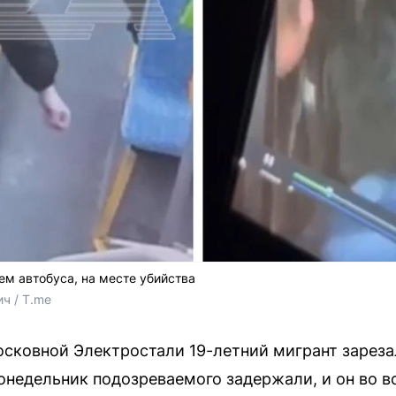
м автобуса, на месте убийства
ич / T.me
осковной Электростали 19-летний мигрант зареза
понедельник подозреваемого задержали, и он во в