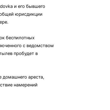
dovka и его бывшего
в общей юрисдикции
ере.
вок беспилотных
люченного с ведомством
тылев пробудет в
е домашнего ареста,
тствие намерений