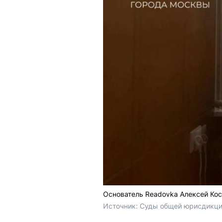
Основатель Readovka Алексей Кос
Источник: 
Суды общей юрисдикции