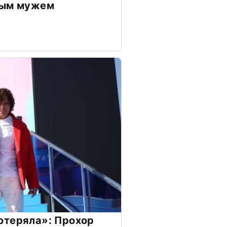
дым мужем
отеряла»: Прохор