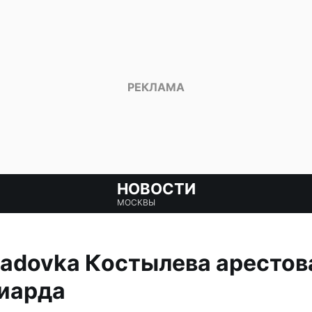
НОВОСТИ
МОСКВЫ
adovka Костылева арестов
иарда