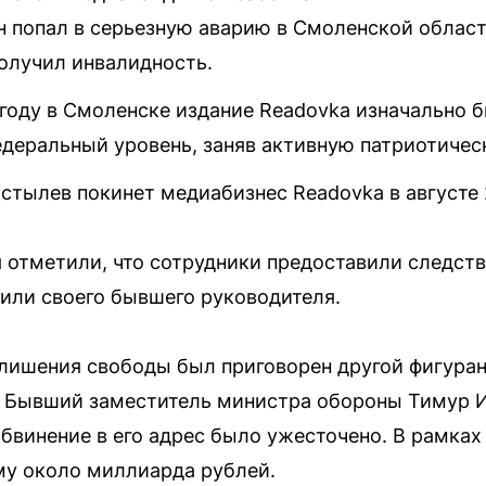
он попал в серьезную аварию в Смоленской облас
получил инвалидность.
 году в Смоленске издание Readovka изначально 
едеральный уровень, заняв активную патриотиче
стылев покинет медиабизнес Readovka в августе 
я отметили, что сотрудники предоставили следс
или своего бывшего руководителя.
лишения свободы был приговорен другой фигуран
. Бывший заместитель министра обороны Тимур И
бвинение в его адрес было ужесточено. В рамках
му около миллиарда рублей.