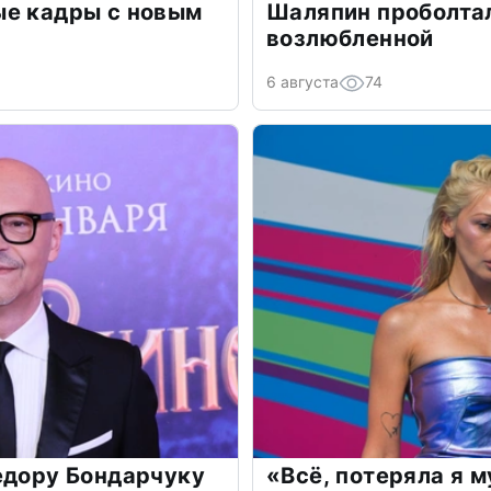
ые кадры с новым
Шаляпин проболтал
возлюбленной
6 августа
74
едору Бондарчуку
«Всё, потеряла я 