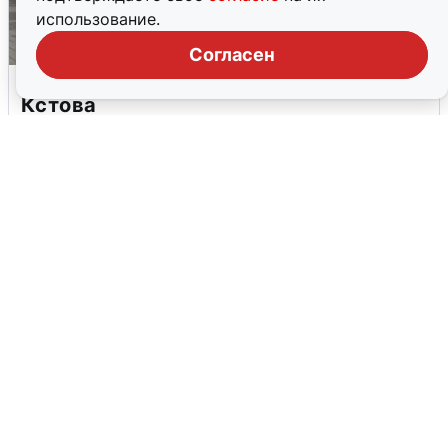
использование.
Согласен
Грохот в небе разбудил жителей
Кстова
4 августа
0