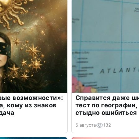
овые возможности»:
Справится даже шк
а, кому из знаков
тест по географии,
дача
стыдно ошибиться
6 августа
132