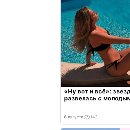
«Ну вот и всё»: зве
развелась с молоды
6 августа
143