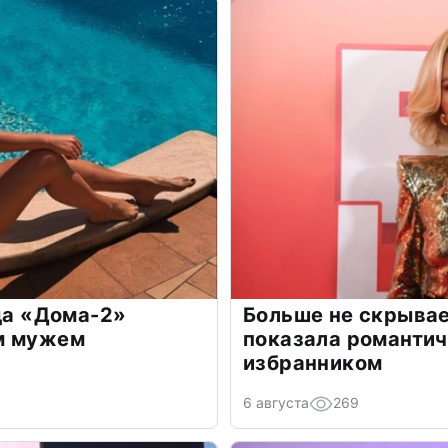
зда «Дома-2»
Больше не скрывае
м мужем
показала романти
избранником
6 августа
269