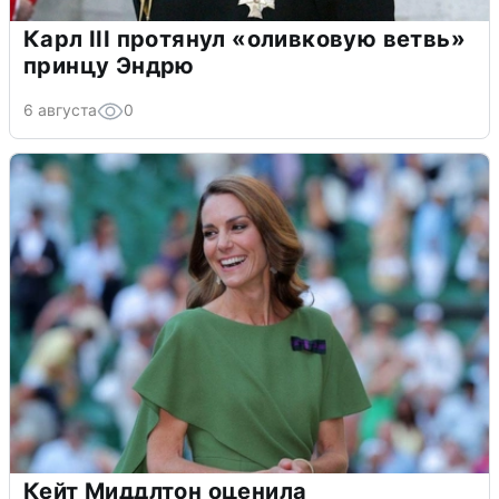
Карл III протянул «оливковую ветвь»
принцу Эндрю
6 августа
0
Кейт Миддлтон оценила