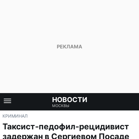
НОВОСТИ
МОСКВЫ
КРИМИНАЛ
Таксист-педофил-рецидивист
задержан в Сергиевом Посаде