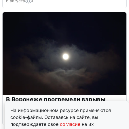
6 августа
0
В Воронеже прогремели взрывы
после сигнала тревоги
На информационном ресурсе применяются
cookie-файлы. Оставаясь на сайте, вы
5 августа
0
подтверждаете свое
согласие
на их