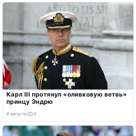
Карл III протянул «оливковую ветвь»
принцу Эндрю
6 августа
0