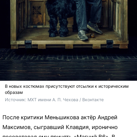
В новых костюмах присутствуют отсылки к историческим
образам
Источник: 
МХТ имени А. П. Чехова / Вконтакте
После критики Меньшикова актёр Андрей
Максимов, сыгравший Клавдия, иронично
посоветовал ему принять «Магний B6». В