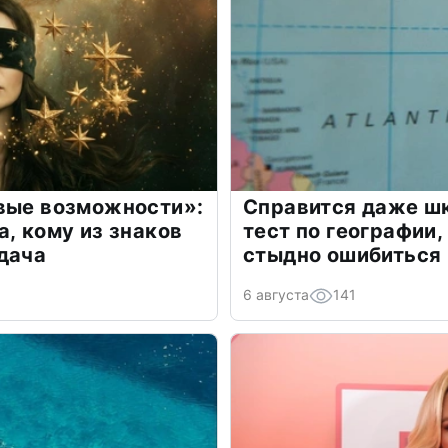
овые возможности»:
Справится даже шк
а, кому из знаков
тест по географии,
дача
стыдно ошибиться
6 августа
141