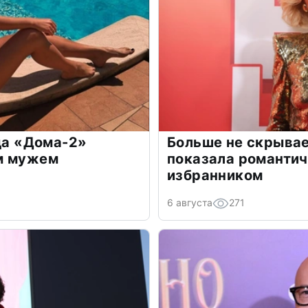
зда «Дома-2»
Больше не скрывае
м мужем
показала романти
избранником
6 августа
271