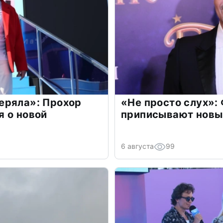
еряла»: Прохор
«Не просто слух»:
 о новой
приписывают новы
6 августа
99