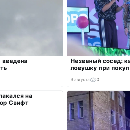
а введена
Незваный сосед: ка
сть
ловушку при покуп
9 августа
0
лакался на
лор Свифт