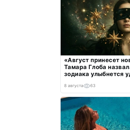
«Август принесет н
Тамара Глоба назвал
зодиака улыбнется у
8 августа
63