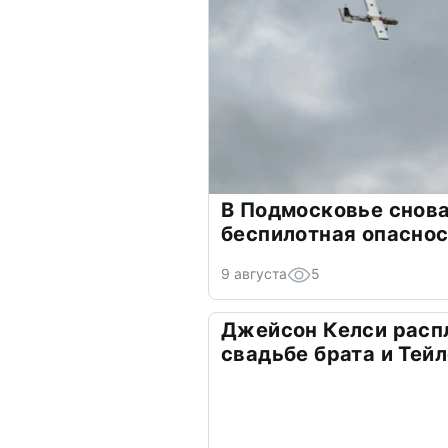
В Подмосковье снов
беспилотная опасно
9 августа
5
Джейсон Келси расп
свадьбе брата и Тей