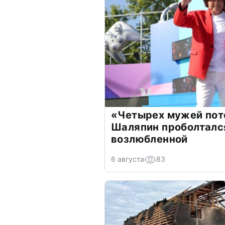
«Четырех мужей пот
Шаляпин проболтался
возлюбленной
6 августа
83