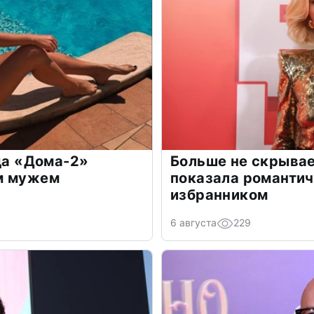
зда «Дома-2»
Больше не скрывае
м мужем
показала романти
избранником
6 августа
229