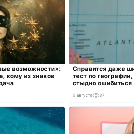
овые возможности»:
Справится даже шк
а, кому из знаков
тест по географии,
дача
стыдно ошибиться
6 августа
97