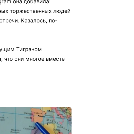
gram она добавила:
ядных торжественных людей
тречи. Казалось, по-
едущим Тиграном
 что они многое вместе