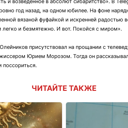
ть и возведенное в абсолют сибаритство». В Tele
ровно год назад, на одном юбилее. На фоне нар
ленной вязаной фуфайкой и искренней радостью вс
 легко и безмятежно. И вот. Покойся с миром».
 Олейников присутствовал на прощании с телев
ежиссером Юрием Морозом. Тогда он рассказывал,
и поссориться.
ЧИТАЙТЕ ТАКЖЕ