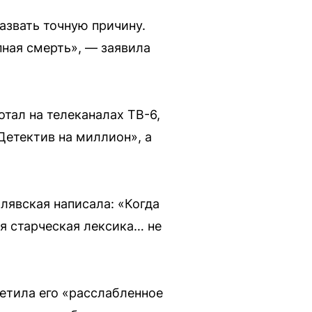
азвать точную причину.
пная смерть», — заявила
тал на телеканалах ТВ-6,
етектив на миллион», а
лявская написала: «Когда
я старческая лексика… не
етила его «расслабленное