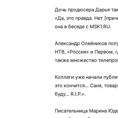
Дочь продюсера Дарья так
«Да, это правда. Нет [при
она в беседе с MSK1.RU.
Александр Олейников полу
НТВ, «Россия» и Первом, 
также множество телепро
Коллеги уже начали публи
это кончится… Саня, това
буду… R.I.P.».
Писательница Марина Юде