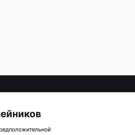
лейников
Предположительной