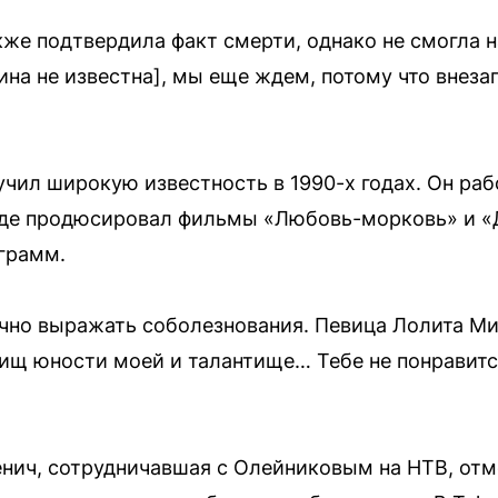
же подтвердила факт смерти, однако не смогла н
чина не известна], мы еще ждем, потому что внеза
чил широкую известность в 1990-х годах. Он рабо
где продюсировал фильмы «Любовь-морковь» и «Д
грамм.
чно выражать соболезнования. Певица Лолита Ми
рищ юности моей и талантище… Тебе не понравитс
нич, сотрудничавшая с Олейниковым на НТВ, отм