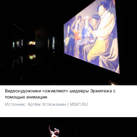
Видеохудожники «оживляют» шедевры Эрмитажа с
помощью анимации
Источник: 
Артём Устюжанин / MSK1.RU