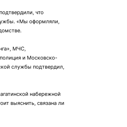
подтвердили, что
лужбы. «Мы оформляли,
домстве.
нга», МЧС,
полиция и Московско-
ской службы подтвердил,
Нагатинской набережной
ит выяснить, связана ли