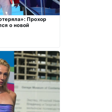
отеряла»: Прохор
ся о новой