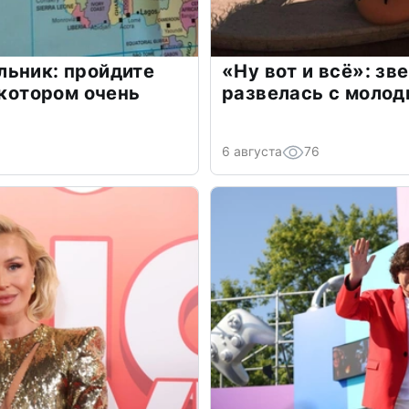
льник: пройдите
«Ну вот и всё»: з
 котором очень
развелась с моло
6 августа
76