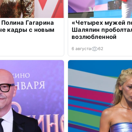
 Полина Гагарина
«Четырех мужей п
ые кадры с новым
Шаляпин проболтал
возлюбленной
6 августа
62