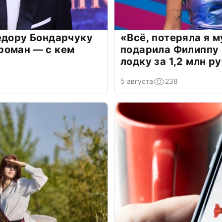
едору Бондарчуку
«Всё, потеряла я 
роман — с кем
подарила Филиппу
лодку за 1,2 млн р
5 августа
238