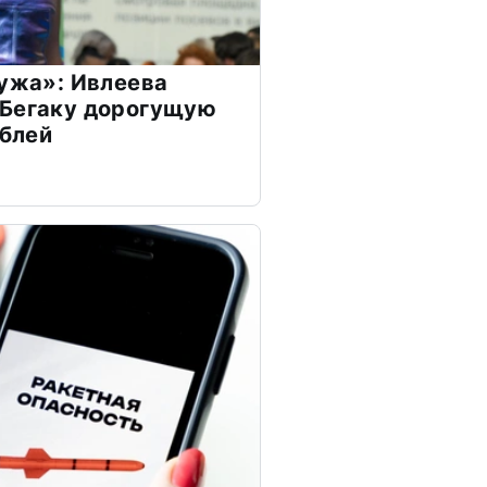
мужа»: Ивлеева
 Бегаку дорогущую
ублей