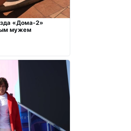
везда «Дома-2»
дым мужем