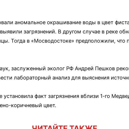
овали аномальное окрашивание воды в цвет фист
выявили загрязнений. В другом случае в реке об
ицы. Тогда в «Мосводостоке» предположили, что 
наук, заслуженный эколог РФ Андрей Пешков рек
вести лабораторный анализ для выяснения источн
 установила факт загрязнения вблизи 1-го Медве
лено-коричневый цвет.
ЧИТАЙТЕ ТАКЖЕ