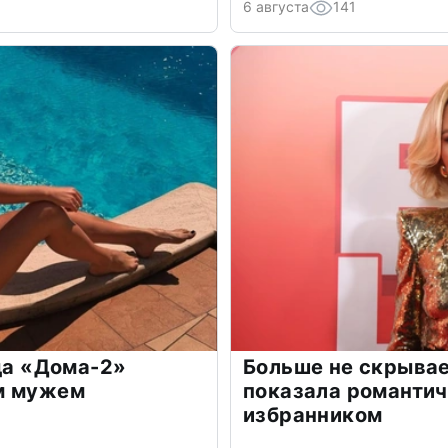
6 августа
141
зда «Дома-2»
Больше не скрывае
м мужем
показала романти
избранником