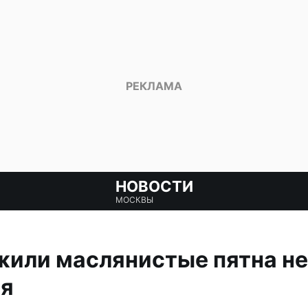
НОВОСТИ
МОСКВЫ
жили маслянистые пятна н
я