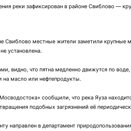
ения реки зафиксирован в районе Свиблово — кр
оне Свиблово местные жители заметили крупные м
не установлена.
ми, видно, что пятна медленно движутся по воде,
 на масло или нефтепродукты.
Мосводостока» сообщили, что река Яуза находит
твращения подобных загрязнений её периодичес
енту направлен в департамент природопользован