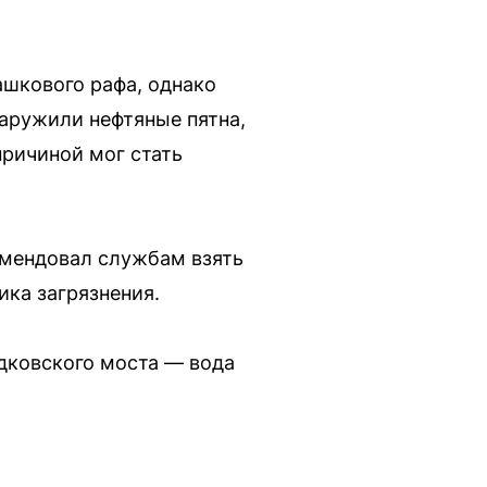
ашкового рафа, однако
наружили нефтяные пятна,
причиной мог стать
омендовал службам взять
ика загрязнения.
дковского моста — вода