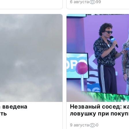
6 августа
99
а введена
Незваный сосед: ка
сть
ловушку при покуп
9 августа
0