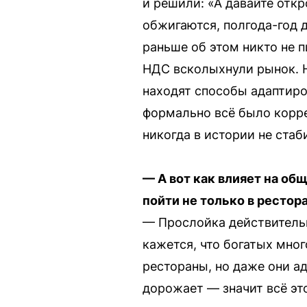
и решили: «А давайте откр
обжигаются, полгода-год 
раньше об этом никто не п
НДС всколыхнули рынок. Н
находят способы адаптиро
формально всё было корре
никогда в истории не ста
— А вот как влияет на об
пойти не только в рестор
— Прослойка действительн
кажется, что богатых мно
рестораны, но даже они ад
дорожает — значит всё это