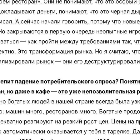
оем ресторан». Они не понимают, что это особый 
докладывают деньги, понимают, что это черная ды
исал. А сейчас начали говорить, потому что новы
о закрываются в первую очередь неопытные игр
ваться — как пройти между требованиями так, чт
ктно. Это трансформация рынка. Но я считаю, чт
билизировали рынок — они его деструктурировали
щепит падение потребительского спроса? Понятн
ан, но даже в кафе — это уже непозволительная 
о богатых людей в нашей стране всегда была узк
го: машин много, ресторанов много. Богатые прод
екватно реагируют на резкий рост цен. Цены на п
 автоматически оказывается у тебя в тарелке. Да