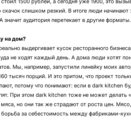
р стоил 1500 рублей, а сегодня уже 1900, это вызы
что скачок слишком резкий. В итоге люди начинают
 А значит аудитория перетекает в другие форматы.
у на дом?
 реально выдергивает кусок ресторанного бизнес
 туда не ходят каждый день. А дома люди хотят п
атов. Мы, например, запустили линейку моих авт
60 тысяч порций. И это притом, что проект тольк
ают, потому что понимают: если в dark kitchen бу
упят. При этом dark kitchen тоже не может делать 
мяса, но они так же страдают от роста цен. Мясо
т борьба за себестоимость между фабриками-кух