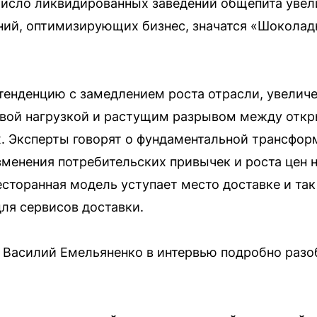
число ликвидированных заведений общепита увел
ний, оптимизирующих бизнес, значатся «Шоколадн
тенденцию с замедлением роста отрасли, увели
овой нагрузкой и растущим разрывом между откр
 Эксперты говорят о фундаментальной трансфор
зменения потребительских привычек и роста цен н
есторанная модель уступает место доставке и так
ля сервисов доставки.
 Василий Емельяненко в интервью подробно разо