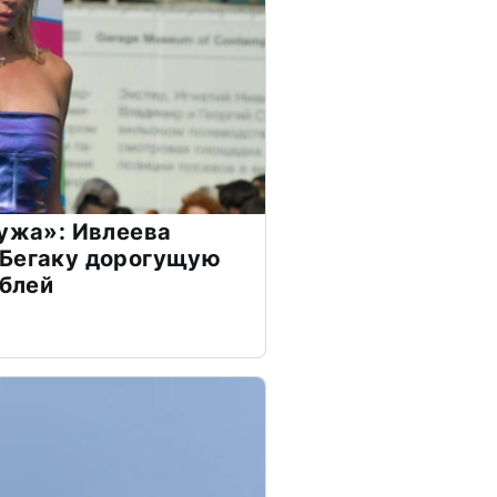
мужа»: Ивлеева
 Бегаку дорогущую
ублей