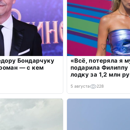
едору Бондарчуку
«Всё, потеряла я 
роман — с кем
подарила Филиппу
лодку за 1,2 млн р
5 августа
228