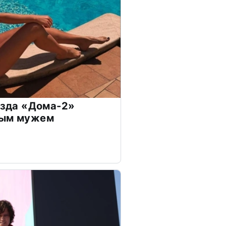
везда «Дома-2»
дым мужем