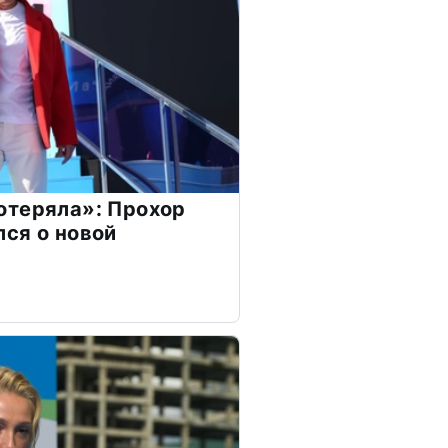
отеряла»: Прохор
ся о новой