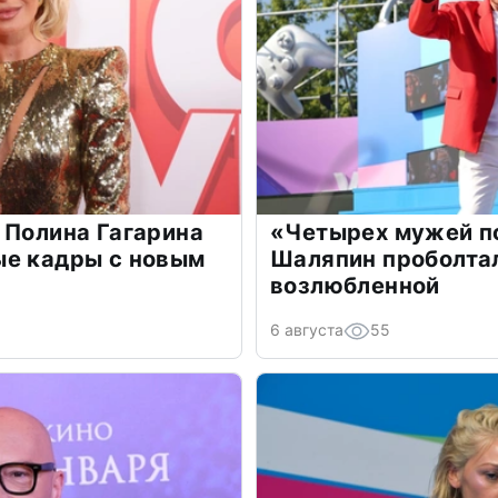
 Полина Гагарина
«Четырех мужей п
ые кадры с новым
Шаляпин проболтал
возлюбленной
6 августа
55