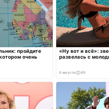
льник: пройдите
«Ну вот и всё»: з
 котором очень
развелась с моло
6 августа
69