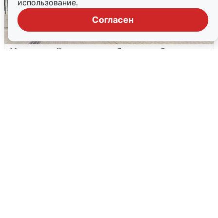
использование.
Согласен
У соседей пожар и сбои: что было при
режиме БПЛА в Прикамье
5 августа
0