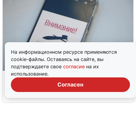
На информационном ресурсе применяются
cookie-файлы. Оставаясь на сайте, вы
подтверждаете свое
согласие
на их
использование.
Ракетная опасность в Свердловской
области: что известно
Согласен
6 августа
0