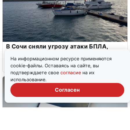
В Сочи сняли угрозу атаки БПЛА,
аэропорт закрыт
На информационном ресурсе применяются
6 августа
0
cookie-файлы. Оставаясь на сайте, вы
подтверждаете свое
согласие
на их
использование.
Согласен