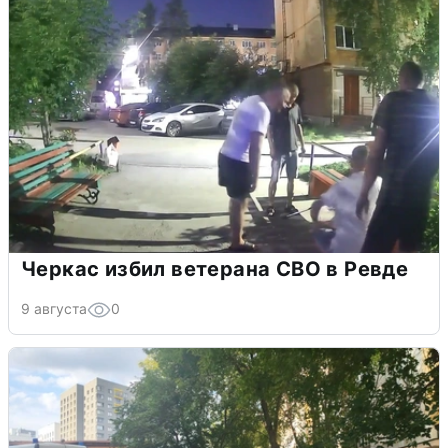
Черкас избил ветерана СВО в Ревде
9 августа
0