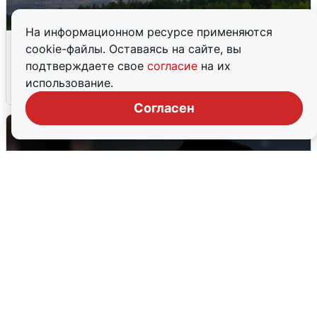
На информационном ресурсе применяются
Ночная атака БПЛА на Самарскую
cookie-файлы. Оставаясь на сайте, вы
область: хронология
подтверждаете свое
согласие
на их
использование.
8 августа
0
Согласен