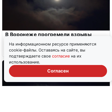
В Воронеже прогремели взрывы
после сигнала тревоги
На информационном ресурсе применяются
cookie-файлы. Оставаясь на сайте, вы
5 августа
0
подтверждаете свое
согласие
на их
использование.
Согласен