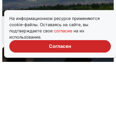
На информационном ресурсе применяются
Ночная атака БПЛА на Самарскую
cookie-файлы. Оставаясь на сайте, вы
область: хронология
подтверждаете свое
согласие
на их
использование.
8 августа
0
Согласен