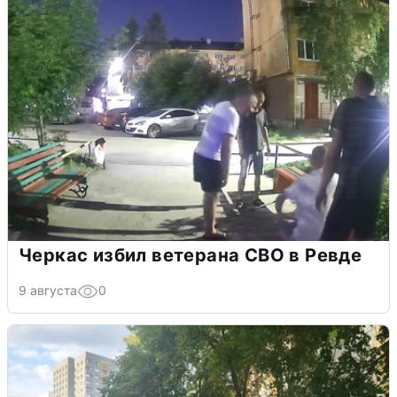
Черкас избил ветерана СВО в Ревде
9 августа
0