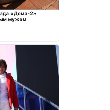
везда «Дома-2»
дым мужем