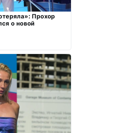
отеряла»: Прохор
ся о новой