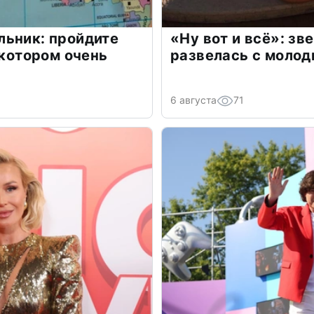
льник: пройдите
«Ну вот и всё»: з
 котором очень
развелась с моло
6 августа
71