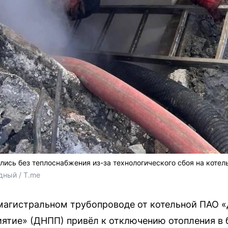
лись без теплоснабжения из-за технологического сбоя на котел
дный / T.me
магистральном трубопроводе от котельной ПАО «
ятие» (ДНПП) привёл к отключению отопления в 