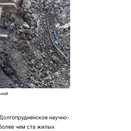
ьной
Долгопрудненское научно-
более чем ста жилых