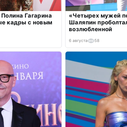
 Полина Гагарина
«Четырех мужей п
ые кадры с новым
Шаляпин проболтал
возлюбленной
6 августа
58