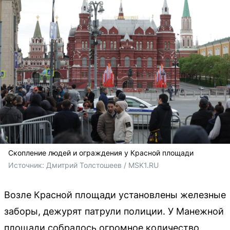
Скопление людей и ограждения у Красной площади
Источник: 
Дмитрий Толстошеев / MSK1.RU
Возле Красной площади установлены железные
заборы, дежурят патрули полиции. У Манежной
площади собралось огромное количество