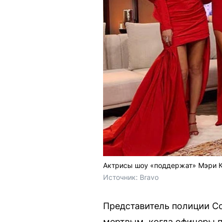
Актрисы шоу «поддержат» Мэри Ко
Источник: 
Bravo
Представитель полиции С
мертвым, когда офицеры п