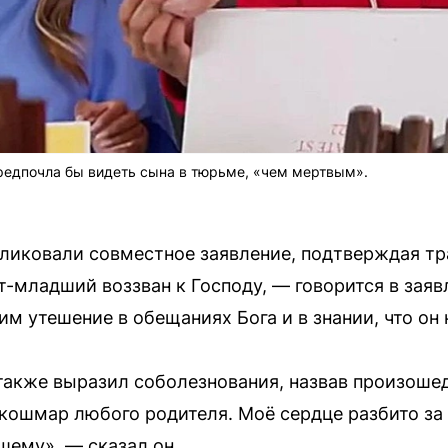
предпочла бы видеть сына в тюрьме, «чем мертвым».
ликовали совместное заявление, подтверждая тр
младший воззван к Господу, — говорится в заяв
м утешение в обещаниях Бога и в знании, что он 
также выразил соболезнования, назвав произоше
кошмар любого родителя. Моё сердце разбито за
шему», — сказал он.