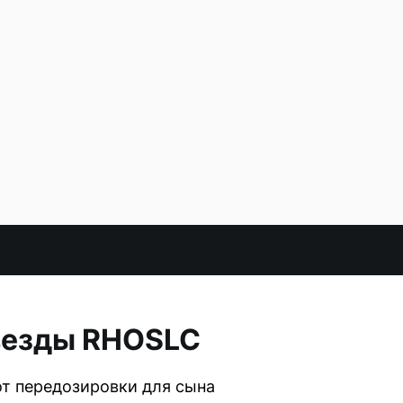
везды RHOSLC
от передозировки для сына