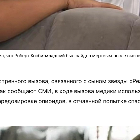
л, что Роберт Косби-младший был найден мертвым после вызов
стренного вызова, связанного с сыном звезды «Р
ак сообщают СМИ, в ходе вызова медики использ
редозировке опиоидов, в отчаянной попытке спа