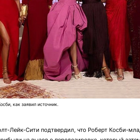
сби, как заявил источник.
олт-Лейк-Сити подтвердил, что Роберт Косби-мл
рибыли на вызов о передозировке, который затем