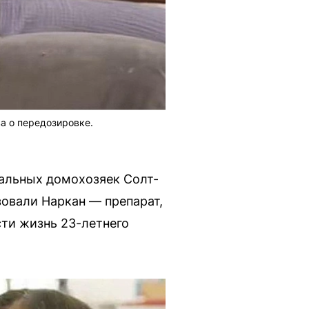
а о передозировке.
еальных домохозяек Солт-
овали Наркан — препарат,
сти жизнь 23-летнего