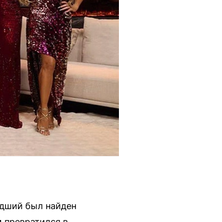
адший был найден
 превратился в