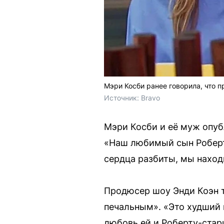
Мэри Косби ранее говорила, что 
Источник: 
Bravo
Мэри Косби и её муж опуб
«Наш любимый сын Роберт-
сердца разбиты, мы находи
Продюсер шоу Энди Коэн 
печальным». «Это худший 
любовь ей и Роберту-стар