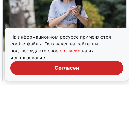
На информационном ресурсе применяются
cookie-файлы. Оставаясь на сайте, вы
подтверждаете свое
согласие
на их
Волгоградцы остались без
использование.
мобильного интернета
Согласен
6 августа
0