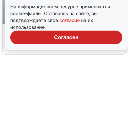
На информационном ресурсе применяются
cookie-файлы. Оставаясь на сайте, вы
подтверждаете свое
согласие
на их
использование.
Ракетная опасность в Свердловской
области: что известно
Согласен
6 августа
0