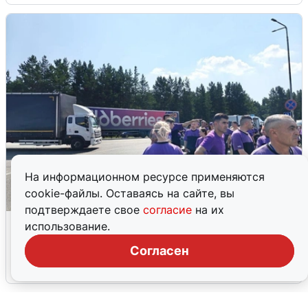
На информационном ресурсе применяются
cookie-файлы. Оставаясь на сайте, вы
подтверждаете свое
согласие
на их
Склад Wildberries в Екатеринбурге
использование.
эвакуировали из-за БПЛА
Согласен
5 августа
0