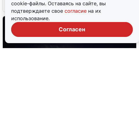
cookie-файлы. Оставаясь на сайте, вы
5 августа
0
подтверждаете свое
согласие
на их
использование.
Согласен
Взрывы в Воронеже после сигнала
тревоги
5 августа
0