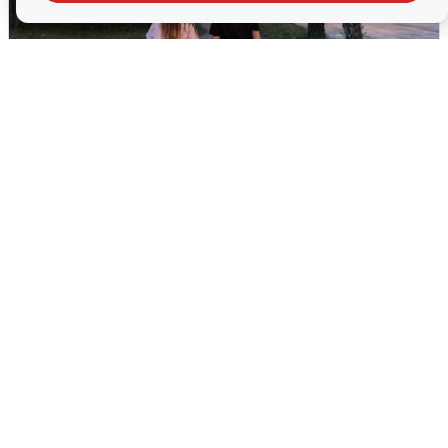
Опубликована карта отключений
воды в Воронеже
6 августа
0