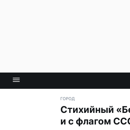
ГОРОД
Стихийный «Б
и с флагом СС