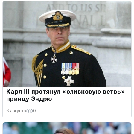
Карл III протянул «оливковую ветвь»
принцу Эндрю
6 августа
0