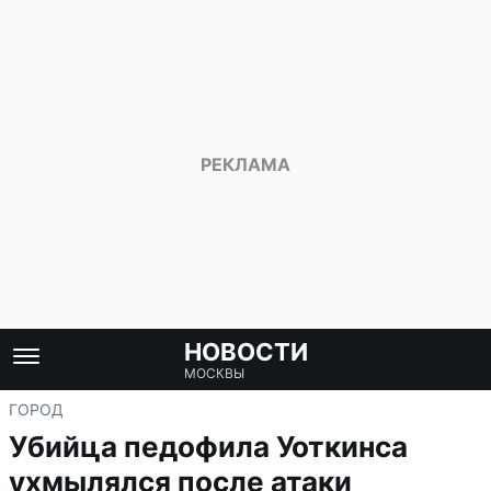
НОВОСТИ
МОСКВЫ
ГОРОД
Убийца педофила Уоткинса
ухмылялся после атаки