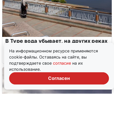
В Туре вода убывает, на других реках
области прибывает
На информационном ресурсе применяются
cookie-файлы. Оставаясь на сайте, вы
4 августа
0
подтверждаете свое
согласие
на их
использование.
Согласен