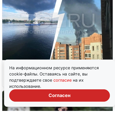
Ночная атака БПЛА на Ярославль:
На информационном ресурсе применяются
попадания и последствия
cookie-файлы. Оставаясь на сайте, вы
подтверждаете свое
согласие
на их
6 августа
0
использование.
Согласен