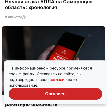
Ночная атака БПЛА на Самарскую
область: хронология
8 августа
0
На информационном ресурсе применяются
cookie-файлы. Оставаясь на сайте, вы
подтверждаете свое
согласие
на их
использование.
Согласен
В Пермском крае утром объявили
ракетную опасность