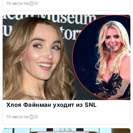
10 августа
0
Хлоя Файнман уходит из SNL
10 августа
0