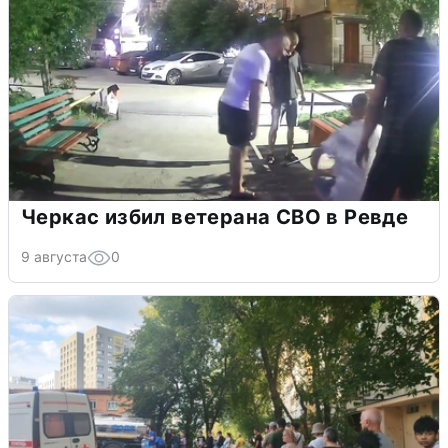
Черкас избил ветерана СВО в Ревде
9 августа
0