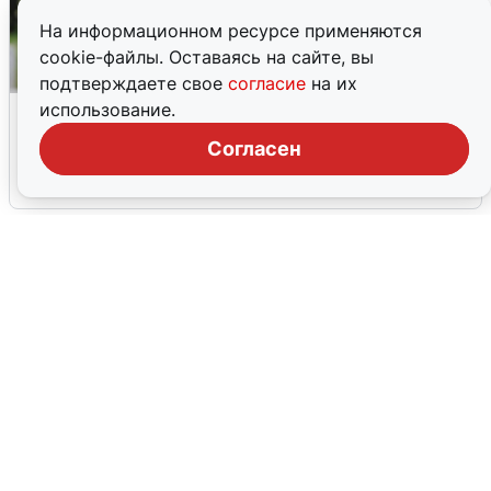
На информационном ресурсе применяются
cookie-файлы. Оставаясь на сайте, вы
подтверждаете свое
согласие
на их
Волгоградцы остались без
использование.
мобильного интернета
Согласен
6 августа
0