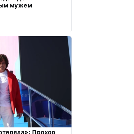
дым мужем
отеряла»: Прохор