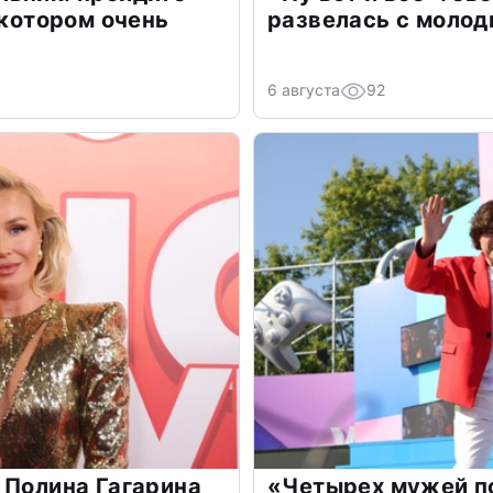
 котором очень
развелась с моло
6 августа
92
 Полина Гагарина
«Четырех мужей п