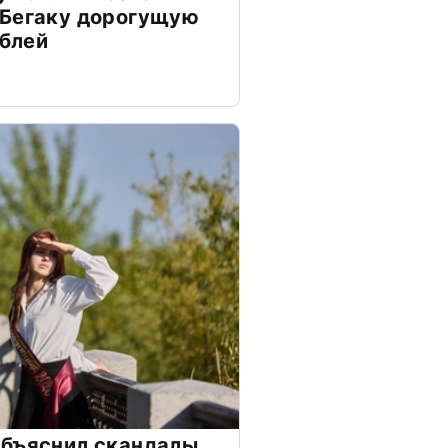
 Бегаку дорогущую
ублей
объяснил скандалы