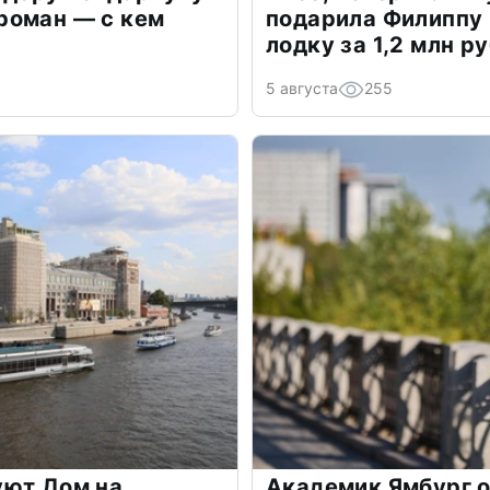
роман — с кем
подарила Филиппу
лодку за 1,2 млн р
5 августа
255
уют Дом на
Академик Ямбург 