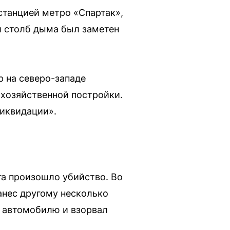
станцией метро «Спартак»,
й столб дыма был заметен
 на северо-западе
хозяйственной постройки.
иквидации».
га произошло убийство. Во
анес другому несколько
у автомобилю и взорвал