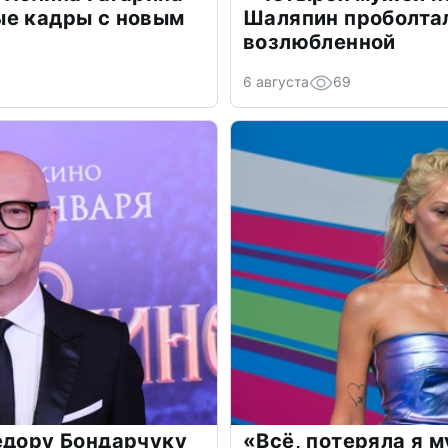
ые кадры с новым
Шаляпин проболтал
возлюбленной
6 августа
69
едору Бондарчуку
«Всё, потеряла я 