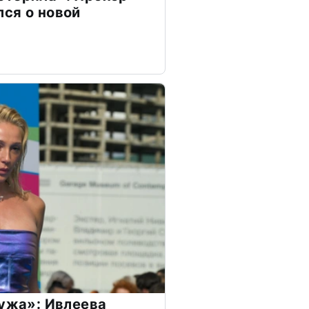
ся о новой
мужа»: Ивлеева