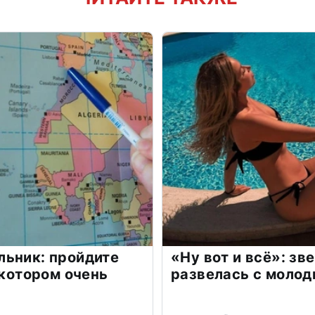
льник: пройдите
«Ну вот и всё»: з
 котором очень
развелась с моло