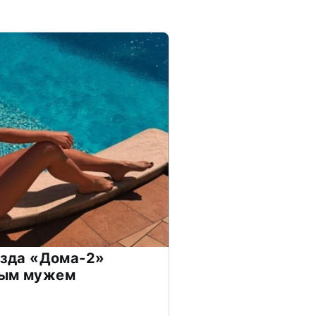
везда «Дома-2»
дым мужем