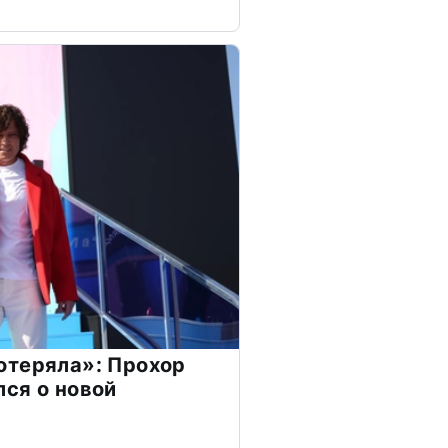
отеряла»: Прохор
ся о новой