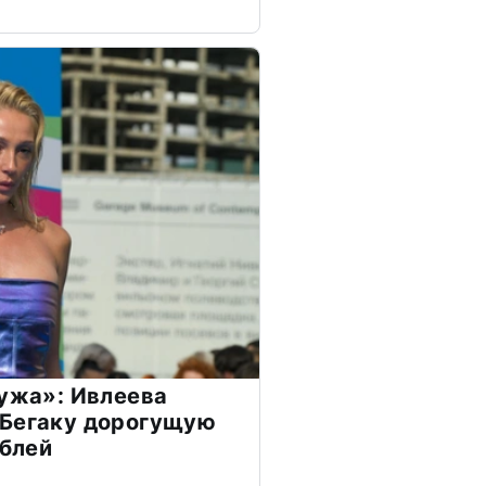
мужа»: Ивлеева
 Бегаку дорогущую
ублей