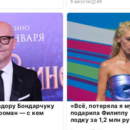
6 августа
49
едору Бондарчуку
«Всё, потеряла я 
роман — с кем
подарила Филиппу
лодку за 1,2 млн р