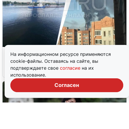
Ночная атака БПЛА на Ярославль:
На информационном ресурсе применяются
попадания и последствия
cookie-файлы. Оставаясь на сайте, вы
подтверждаете свое
согласие
на их
6 августа
0
использование.
Согласен