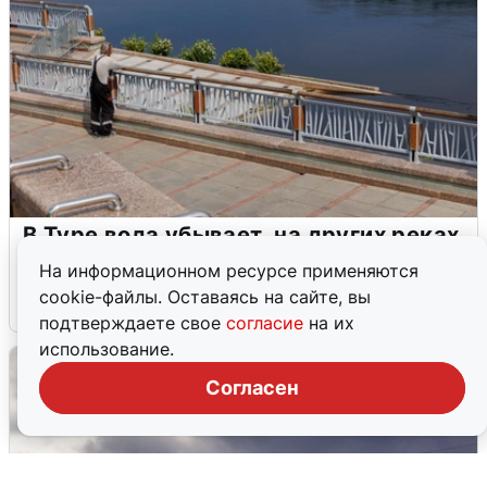
В Туре вода убывает, на других реках
области прибывает
На информационном ресурсе применяются
cookie-файлы. Оставаясь на сайте, вы
4 августа
0
подтверждаете свое
согласие
на их
использование.
Согласен