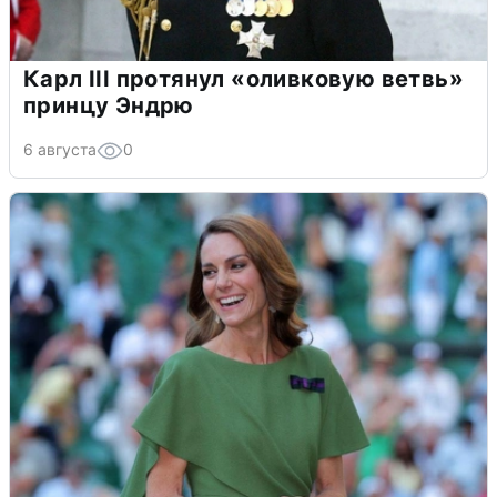
Карл III протянул «оливковую ветвь»
принцу Эндрю
6 августа
0