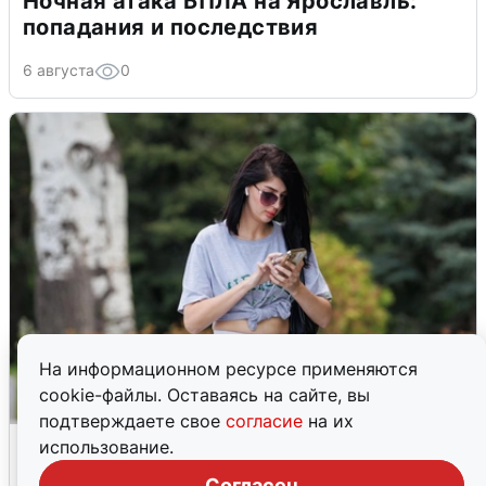
Ночная атака БПЛА на Ярославль:
попадания и последствия
6 августа
0
На информационном ресурсе применяются
cookie-файлы. Оставаясь на сайте, вы
подтверждаете свое
согласие
на их
Волгоградцы остались без
использование.
мобильного интернета
Согласен