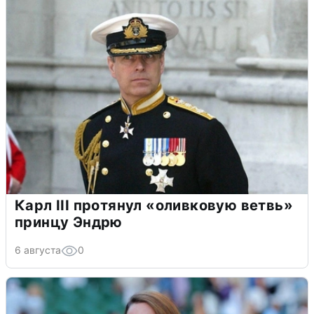
Карл III протянул «оливковую ветвь»
принцу Эндрю
6 августа
0