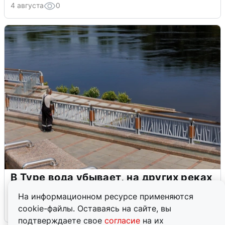
4 августа
0
В Туре вода убывает, на других реках
области прибывает
На информационном ресурсе применяются
cookie-файлы. Оставаясь на сайте, вы
4 августа
0
подтверждаете свое
согласие
на их