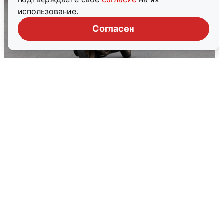
использование.
Согласен
Тюменцам бесплатно подвезут воду:
адреса и график
3 августа
0