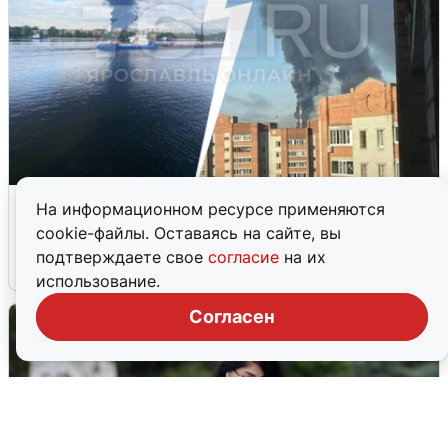
Ночная атака БПЛА на Ярославль:
На информационном ресурсе применяются
попадания и последствия
cookie-файлы. Оставаясь на сайте, вы
подтверждаете свое
согласие
на их
6 августа
0
использование.
Согласен