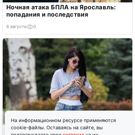
Ночная атака БПЛА на Ярославль:
попадания и последствия
6 августа
0
На информационном ресурсе применяются
cookie-файлы. Оставаясь на сайте, вы
Волгоградцы остались без
подтверждаете свое
согласие
на их