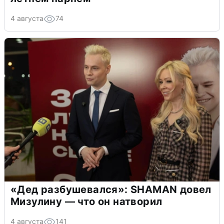
4 августа
74
«Дед разбушевался»: SHAMAN довел
Мизулину — что он натворил
4 августа
141